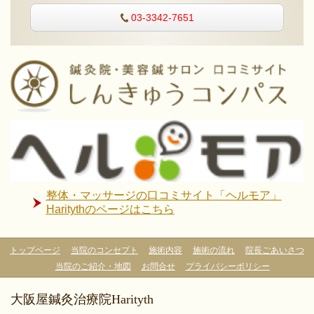
03-3342-7651
整体・マッサージの口コミサイト「ヘルモア」
Haritythのページはこちら
トップページ
当院のコンセプト
施術内容
施術の流れ
院長ごあいさつ
当院のご紹介・地図
お問合せ
プライバシーポリシー
大阪屋鍼灸治療院Harityth