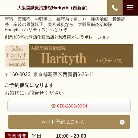
大阪屋鍼灸治療院Harityth（西新宿）
新宿、西新宿、中野坂上、都庁前で肩こり・腰痛治療、骨盤調
整、産後の骨盤矯正、美容鍼灸なら、大阪屋鍼灸治療院
Harityth（ハリティス）へどうぞ
創業105年の老舗化粧品店と鍼灸院がコラボレーション
〒160-0023 東京都新宿区西新宿6-26-11
ご予約優先になります
お気軽にお問合せください
070-2803-9934
ネット予約はこちら
営業時間
平日 10:00～20:00