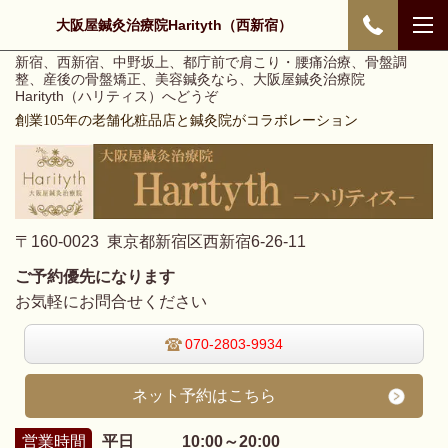
大阪屋鍼灸治療院Harityth（西新宿）
新宿、西新宿、中野坂上、都庁前で肩こり・腰痛治療、骨盤調
整、産後の骨盤矯正、美容鍼灸なら、大阪屋鍼灸治療院
Harityth（ハリティス）へどうぞ
創業105年の老舗化粧品店と鍼灸院がコラボレーション
〒160-0023 東京都新宿区西新宿6-26-11
ご予約優先になります
お気軽にお問合せください
070-2803-9934
ネット予約はこちら
営業時間
平日 10:00～20:00