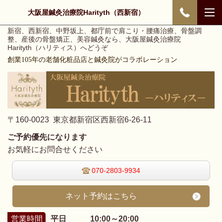
大阪屋鍼灸治療院Harityth（西新宿）
新宿、西新宿、中野坂上、都庁前で肩こり・腰痛治療、骨盤調
整、産後の骨盤矯正、美容鍼灸なら、大阪屋鍼灸治療院
Harityth（ハリティス）へどうぞ
創業105年の老舗化粧品店と鍼灸院がコラボレーション
〒160-0023 東京都新宿区西新宿6-26-11
ご予約優先になります
お気軽にお問合せください
070-2803-9934
ネット予約はこちら
営業時間
平日 10:00～20:00